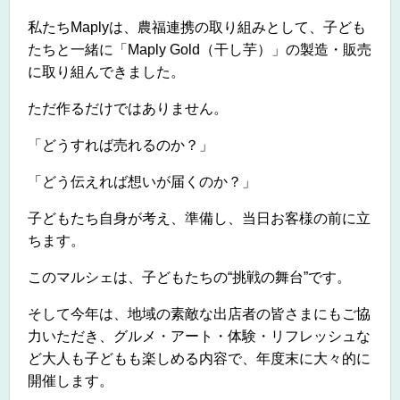
私たち
Maply
は、農福連携の取り組みとして、
子ども
たちと一緒に「
Maply Gold
（干し芋）」の製造・販売
に取り組んできました。
ただ作るだけではありません。
「どうすれば売れるのか？」
「どう伝えれば想いが届くのか？」
子どもたち自身が考え、準備し、当日お客様の前に立
ちます。
このマルシェは、
子どもたちの
“
挑戦の舞台
”
です。
そして今年は、
地域の素敵な出店者の皆さまにもご協
力いただき、
グルメ・アート・体験・リフレッシュな
ど
大人も子どもも楽しめる内容で、年度末に大々的に
開催します。