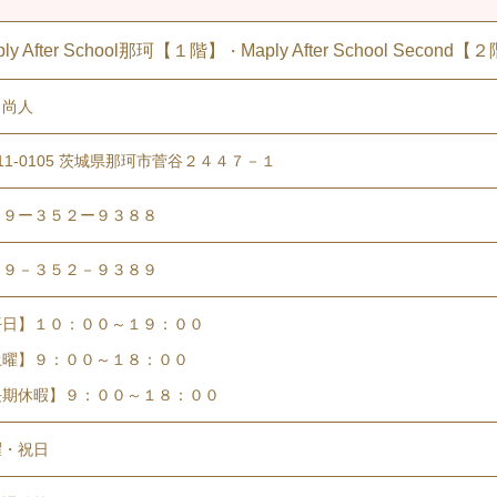
ply After School那珂【１階】
Maply After School Second【
・
 尚人
11-0105 茨城県那珂市菅谷２４４７－１
２９ー３５２ー９３８８
２９－３５２－９３８９
平日】１０：００～１９：００
土曜】９：００～１８：００
長期休暇】９：００～１８：００
曜・祝日