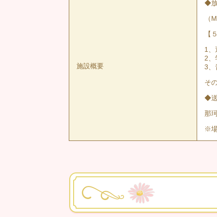
◆
（Ma
【
1
2
施設概要
3
そ
◆
那
※