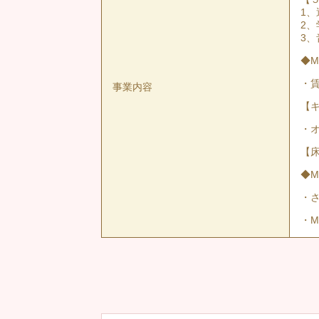
1
2
3
◆M
・
事業内容
【
・
【床
◆M
・
・M