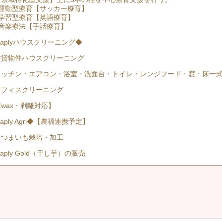
、運動型療育【サッカー療育】
、学習型療育【英語療育】
、音楽療法【手話療育】
aplyハウスクリーニング◆
賃貸物件ハウスクリーニング
キッチン・エアコン・浴室・洗面台・トイレ・レンジフード・窓・床一
オフィスクリーニング
wax・剥離対応】
aply Agri◆【農福連携予定】
さつまいも栽培・加工
aply Gold（干し芋）の販売