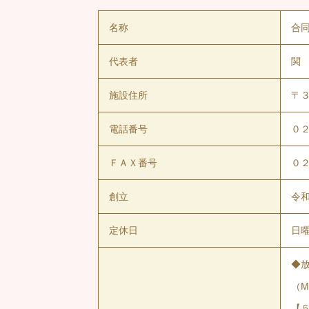
名称
合同
代表者
関
施設住所
〒
電話番号
０
ＦＡＸ番号
０
創立
令
定休日
日
◆
（Ma
【