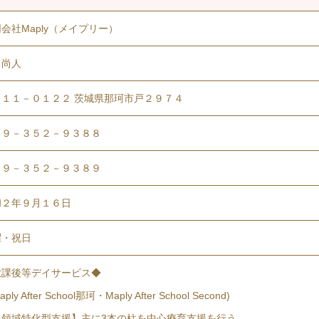
会社Maply（メイプリー）
 尚人
３１１－０１２２ 茨城県那珂市戸２９７４
２９－３５２－９３８８
２９－３５２－９３８９
和２年９月１６日
曜・祝日
放課後等デイサービス◆
ply After School那珂・Maply After School Second)
５領域特化型支援】主に3本の柱を中心療育支援を行う。